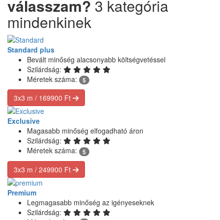
válasszam?
3 kategória
mindenkinek
Standard
plus
Bevált minőség alacsonyabb költségvetéssel
Szilárdság:
Méretek száma:
5
3x3 m / 169900 Ft
Exclusive
Magasabb minőség elfogadható áron
Szilárdság:
Méretek száma:
5
3x3 m / 249900 Ft
Premium
Legmagasabb minőség az igényeseknek
Szilárdság: