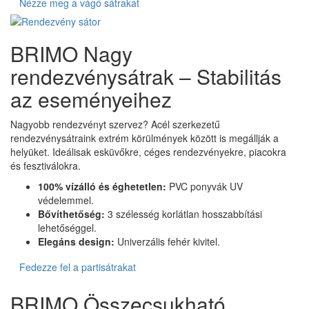
Nézze meg a vágó sátrakat
BRIMO Nagy
rendezvénysátrak – Stabilitás
az eseményeihez
Nagyobb rendezvényt szervez? Acél szerkezetű
rendezvénysátraink extrém körülmények között is megállják a
helyüket. Ideálisak esküvőkre, céges rendezvényekre, piacokra
és fesztiválokra.
100% vízálló és éghetetlen:
PVC ponyvák UV
védelemmel.
Bővíthetőség:
3 szélesség korlátlan hosszabbítási
lehetőséggel.
Elegáns design:
Univerzális fehér kivitel.
Fedezze fel a partisátrakat
BRIMO Összecsukható