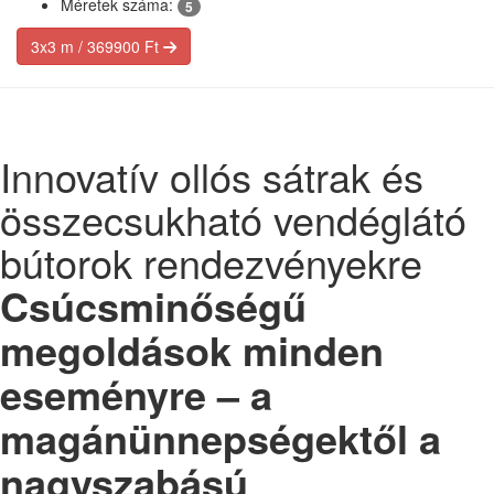
Méretek száma:
5
3x3 m / 369900 Ft
Innovatív ollós sátrak és
összecsukható vendéglátó
bútorok rendezvényekre
Csúcsminőségű
megoldások minden
eseményre – a
magánünnepségektől a
nagyszabású