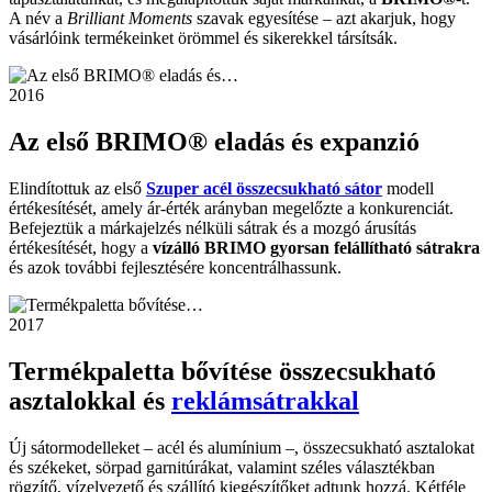
A név a
Brilliant Moments
szavak egyesítése – azt akarjuk, hogy
vásárlóink termékeinket örömmel és sikerekkel társítsák.
2016
Az első BRIMO® eladás és expanzió
Elindítottuk az első
Szuper acél összecsukható sátor
modell
értékesítését, amely ár-érték arányban megelőzte a konkurenciát.
Befejeztük a márkajelzés nélküli sátrak és a mozgó árusítás
értékesítését, hogy a
vízálló BRIMO gyorsan felállítható sátrakra
és azok további fejlesztésére koncentrálhassunk.
2017
Termékpaletta bővítése összecsukható
asztalokkal és
reklámsátrakkal
Új sátormodelleket – acél és alumínium –, összecsukható asztalokat
és székeket, sörpad garnitúrákat, valamint széles választékban
rögzítő, vízelvezető és szállító kiegészítőket adtunk hozzá. Kétféle