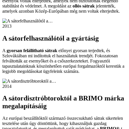
esernyők voltak elterjedtek, amelyek nem biztosítottak elegendő
stabilitást és védelmet. A megoldást az
ollós sátrak
jelentették,
amelyek azonban Közép-Európában még nem voltak elterjedtek.
2013
A sátorfelhasználótól a gyártásig
A
gyorsan felállítható sátrak
előnyei gyorsan terjedtek, és
Szlovákiában mi indítottuk el használatuk trendjét. Fokozatosan
felváltották az esernyőket és a csőszerkezeteket. Fogyasztói
tapasztalatainknak köszönhetően európai forgalmazóktól kerestük a
legjobb megoldásokat ügyfeleink számára.
2014
A sátordisztróbtoroktól a BRIMO márka
megalapításáig
Az európai beszállítóktól származó összecsukható sátrak sikertelen
tesztelése után úgy döntöttünk, hogy kihasználjuk gazdag
tapasztalatunkat, és megalapítottuk saját márkánkat, a
BRIMO®
-t.