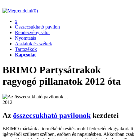
(0)
x
Összecsukható pavilon
Rendezvény sátor
Nyomtatás
Asztalok és székek
Tartozékok
Kapcsolat
BRIMO Partysátrakok
ragyogó pillanatok 2012 óta
2012
Az
összecsukható pavilonok
kezdetei
BRIMO márkánk a termékértékesítés mobil fedezetének gyakorlati
igényéből született szélben, esőben és napsütésben. Akkoriban csak