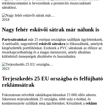
reklámnyomtatást is bevezettünk a promóciós összecsukható
sátrakhoz.
2018
Nagy fehér esküvői sátrak már nálunk is
Partysátrainkat
már 25 európai országban szállítjuk ügyfeleinknek.
A tartósabb, nagyméretű
esküvői sátrakra
is fókuszáltunk, amelyek
kiegészítették portfóliónkat. Ezeknek a PVC sátraknak az előnye az
összekapcsolhatóság és a magas mennyezet, amely alkalmas
különböző ünnepségek díszítésére és használatára.
2023
Terjeszkedés 25 EU országba és felfújható
reklámsátrak
Fokozatosan növeltük raktárkapacitásunkat 15 000 ollós sátorra.
Sikeresen terjeszkedtünk 25 országba, több száz e-bolttal, és
kontinensszerte szólítjuk meg ügyfeleinket. Készülnek a
reklám