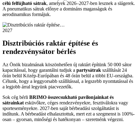
célú felfújható sátrak
, amelyek 2026–2027-ben lesznek a slágerek.
A pneumatikus sátrak előnye a domináns magasságuk és
aerodinamikus formájuk.
2027
Disztribúciós raktár építése és
rendezvénysátor bérlés
Az Önök bizalmának köszönhetően új raktárt építünk 50 000 sátor
kapacitással, hogy garantálni tudjuk a
partysátrak
szállítását 24
órán belül Közép-Európában és 48 órán belül a többi EU-országba.
Célunk, hogy a leggyorsabb szállítással, a legszebb nyomtatással és
a legjobb árral legyünk piacvezetők.
Sok cég bérli
BRIMO összecsukható pavilonjainkat és
sátrainkat
esküvőkre, céges rendezvényekre, fesztiválokra vagy
sporteseményekre. 2027-ben saját bérbeadási szolgáltatást is
indítunk. A bérbeadást elhalasztottuk, mert ezt a szegmenst is 100%-
osan – gyorsan, minőségi és hatékonyan – szeretnénk végezni.