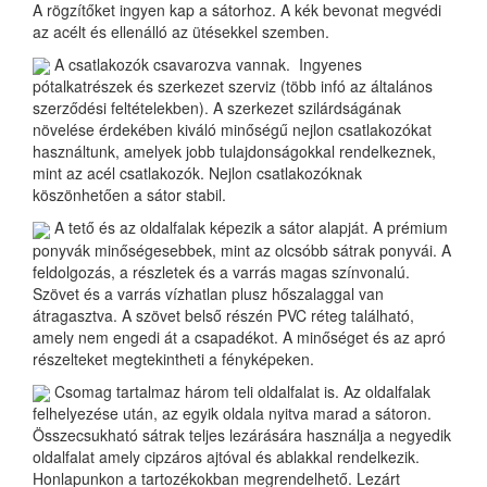
A rögzítőket ingyen kap a sátorhoz. A kék bevonat megvédi
az acélt és ellenálló az ütésekkel szemben.
A csatlakozók csavarozva vannak. Ingyenes
pótalkatrészek és szerkezet szerviz (több infó az általános
szerződési feltételekben). A szerkezet szilárdságának
növelése érdekében kiváló minőségű nejlon csatlakozókat
használtunk, amelyek jobb tulajdonságokkal rendelkeznek,
mint az acél csatlakozók. Nejlon csatlakozóknak
köszönhetően a sátor stabil.
A tető és az oldalfalak képezik a sátor alapját. A prémium
ponyvák minőségesebbek, mint az olcsóbb sátrak ponyvái. A
feldolgozás, a részletek és a varrás magas színvonalú.
Szövet és a varrás vízhatlan plusz hőszalaggal van
átragasztva. A szövet belső részén PVC réteg található,
amely nem engedi át a csapadékot. A minőséget és az apró
részelteket megtekintheti a fényképeken.
Csomag tartalmaz három teli oldalfalat is. Az oldalfalak
felhelyezése után, az egyik oldala nyitva marad a sátoron.
Összecsukható sátrak teljes lezárására használja a negyedik
oldalfalat amely cipzáros ajtóval és ablakkal rendelkezik.
Honlapunkon a tartozékokban megrendelhető. Lezárt