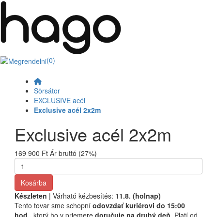
(0)
Sörsátor
EXCLUSIVE acél
Exclusive acél 2x2m
Exclusive acél 2x2m
169 900 Ft
Ár bruttó (27%)
Kosárba
Készleten
| Várható kézbesítés:
11.8. (holnap)
Tento tovar sme schopní
odovzdať kuriérovi do 15:00
hod.,
ktorý ho v priemere
doručuje na druhý deň
. Platí od