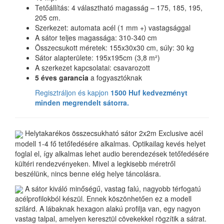
Tetőállítás: 4 választható magasság – 175, 185, 195,
205 cm.
Szerkezet: automata acél (1 mm +) vastagsággal
A sátor teljes magassága: 310-340 cm
Összecsukott méretek: 155x30x30 cm, súly: 30 kg
Sátor alapterülete: 195x195cm (3,8 m²)
A szerkezet kapcsolatai: csavarozott
5 éves garancia
a fogyasztóknak
Regisztráljon és kapjon
1500 Huf kedvezményt
minden megrendelt sátorra.
Helytakarékos összecsukható sátor 2x2m Exclusive acél
modell 1-4 fő tetőfedésére alkalmas. Optikailag kevés helyet
foglal el, így alkalmas lehet audio berendezések tetőfedésére
kültéri rendezvényeken. Mivel a legkisebb méretről
beszélünk, nincs benne elég helye táncolásra.
A sátor kiváló minőségű, vastag falú, nagyobb térfogatú
acélprofilokból készül. Ennek köszönhetően ez a modell
szilárd. A lábaknak hexagon alakú profilja van, egy nagyon
vastag talpal, amelyen keresztül cövekekkel rögzítik a sátrat.