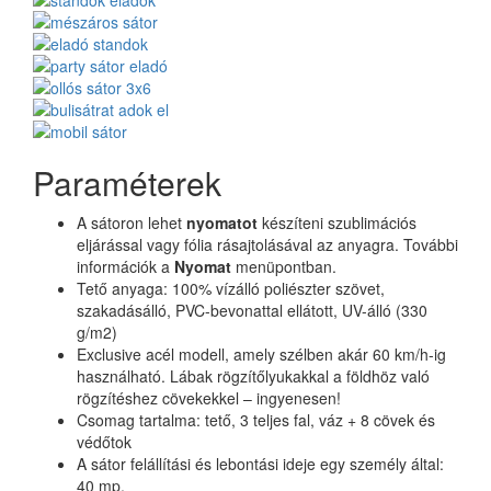
Paraméterek
A sátoron lehet
nyomatot
készíteni szublimációs
eljárással vagy fólia rásajtolásával az anyagra. További
információk a
Nyomat
menüpontban.
Tető anyaga: 100% vízálló poliészter szövet,
szakadásálló, PVC-bevonattal ellátott, UV-álló (330
g/m2)
Exclusive acél modell, amely szélben akár 60 km/h-ig
használható. Lábak rögzítőlyukakkal a földhöz való
rögzítéshez cövekekkel – ingyenesen!
Csomag tartalma: tető, 3 teljes fal, váz + 8 cövek és
védőtok
A sátor felállítási és lebontási ideje egy személy által:
40 mp.