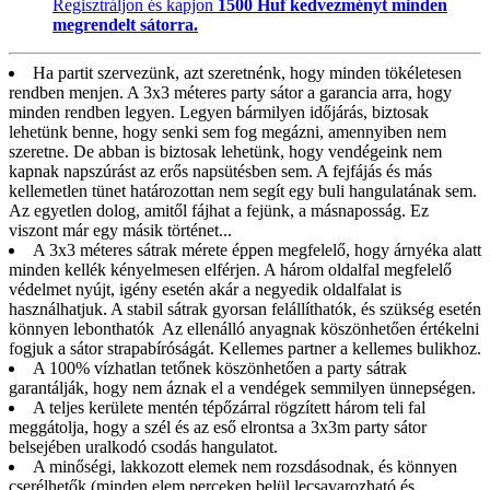
Regisztráljon és kapjon
1500 Huf kedvezményt minden
megrendelt sátorra.
Ha partit szervezünk, azt szeretnénk, hogy minden tökéletesen
rendben menjen. A 3x3 méteres party sátor a garancia arra, hogy
minden rendben legyen. Legyen bármilyen időjárás, biztosak
lehetünk benne, hogy senki sem fog megázni, amennyiben nem
szeretne. De abban is biztosak lehetünk, hogy vendégeink nem
kapnak napszúrást az erős napsütésben sem. A fejfájás és más
kellemetlen tünet határozottan nem segít egy buli hangulatának sem.
Az egyetlen dolog, amitől fájhat a fejünk, a másnaposság. Ez
viszont már egy másik történet...
A 3x3 méteres sátrak mérete éppen megfelelő, hogy árnyéka alatt
minden kellék kényelmesen elférjen. A három oldalfal megfelelő
védelmet nyújt, igény esetén akár a negyedik oldalfalat is
használhatjuk. A stabil sátrak gyorsan felállíthatók, és szükség esetén
könnyen lebonthatók Az ellenálló anyagnak köszönhetően értékelni
fogjuk a sátor strapabíróságát. Kellemes partner a kellemes bulikhoz.
A 100% vízhatlan tetőnek köszönhetően a party sátrak
garantálják, hogy nem áznak el a vendégek semmilyen ünnepségen.
A teljes kerülete mentén tépőzárral rögzített három teli fal
meggátolja, hogy a szél és az eső elrontsa a 3x3m party sátor
belsejében uralkodó csodás hangulatot.
A minőségi, lakkozott elemek nem rozsdásodnak, és könnyen
cserélhetők (minden elem perceken belül lecsavarozható és