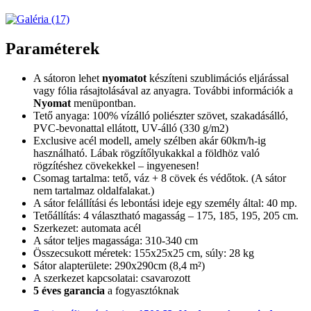
Paraméterek
A sátoron lehet
nyomatot
készíteni szublimációs eljárással
vagy fólia rásajtolásával az anyagra. További információk a
Nyomat
menüpontban.
Tető anyaga: 100% vízálló poliészter szövet, szakadásálló,
PVC-bevonattal ellátott, UV-álló (330 g/m2)
Exclusive acél modell, amely szélben akár 60km/h-ig
használható. Lábak rögzítőlyukakkal a földhöz való
rögzítéshez cövekekkel – ingyenesen!
Csomag tartalma: tető, váz + 8 cövek és védőtok. (A sátor
nem tartalmaz oldalfalakat.)
A sátor felállítási és lebontási ideje egy személy által: 40 mp.
Tetőállítás: 4 választható magasság – 175, 185, 195, 205 cm.
Szerkezet: automata acél
A sátor teljes magassága: 310-340 cm
Összecsukott méretek: 155x25x25 cm, súly: 28 kg
Sátor alapterülete: 290x290cm (8,4 m²)
A szerkezet kapcsolatai: csavarozott
5 éves garancia
a fogyasztóknak