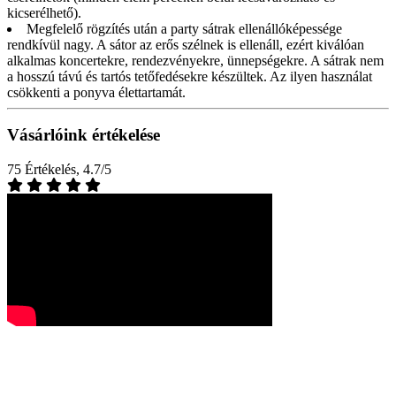
kicserélhető).
Megfelelő rögzítés után a party sátrak ellenállóképessége
rendkívül nagy. A sátor az erős szélnek is ellenáll, ezért kiválóan
alkalmas koncertekre, rendezvényekre, ünnepségekre. A sátrak nem
a hosszú távú és tartós tetőfedésekre készültek. Az ilyen használat
csökkenti a ponyva élettartamát.
Vásárlóink értékelése
75 Értékelés, 4.7/5