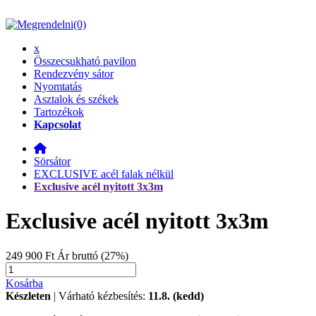
(0)
x
Összecsukható pavilon
Rendezvény sátor
Nyomtatás
Asztalok és székek
Tartozékok
Kapcsolat
Sörsátor
EXCLUSIVE acél falak nélkül
Exclusive acél nyitott 3x3m
Exclusive acél nyitott 3x3m
249 900 Ft
Ár bruttó (27%)
Kosárba
Készleten
| Várható kézbesítés:
11.8. (kedd)