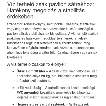
Víz terhelő zsák pavilon sátrakhoz:
Hatékony megoldás a stabilitás
érdekében
Szabadtéri rendezvények, mint például vásárok, fesztiválok
vagy céges események szervezésekor kulcsfontosságú a
pavilon sátrak stabilitásának biztosítása. A víz terhelő zsákok
praktikus és hatékony megoldást jelentenek, amelyek
biztonságos rögzítést biztosítanak a szerkezetnek, még
kedvezőtlen időjárási körülmények között is, különösen ott,
ahol nincs lehetőség a sátor földhöz rögzítésére vagy annak
kikötésére.
A víz terhelő zsákok fő előnyei:
Űrtartalom 20 liter
– A zsák vízzel való feltöltése után
a terhelés súlya
20 kg
, ami biztosítja a stabilitást még
erősebb szél esetén is.
Időjárásállóság
– A terhelő zsákok kiváló minőségű
PVC anyagból
készültek, amelyek ellenállnak az
időjárási viszontagságoknak és ugyanakkor tartósak.
Hegesztett és varrt illesztések
– Az illesztések