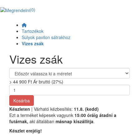
(0)
Tartozékok
Súlyok pavilon sátrakhoz
Vizes zsák
Vizes zsák
>
44 900 Ft
Ár bruttó (27%)
Kosárba
Készleten
| Várható kézbesítés:
11.8. (kedd)
Ezt a terméket képesek vagyunk
15:00 óráig átadni a
futárnak,
aki általában
másnap kiszállítja
.
Készlet erejéig!