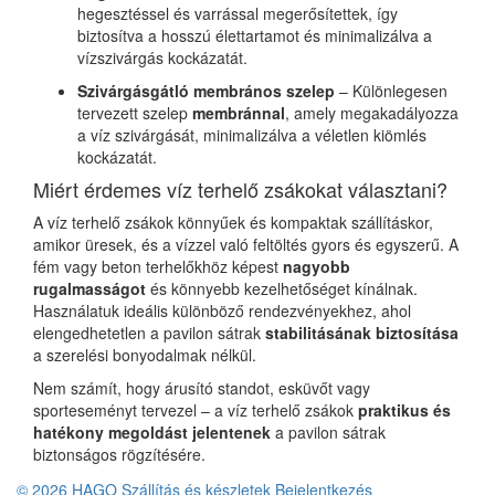
hegesztéssel és varrással megerősítettek, így
biztosítva a hosszú élettartamot és minimalizálva a
vízszivárgás kockázatát.
Szivárgásgátló membrános szelep
– Különlegesen
tervezett szelep
membránnal
, amely megakadályozza
a víz szivárgását, minimalizálva a véletlen kiömlés
kockázatát.
Miért érdemes víz terhelő zsákokat választani?
A víz terhelő zsákok könnyűek és kompaktak szállításkor,
amikor üresek, és a vízzel való feltöltés gyors és egyszerű. A
fém vagy beton terhelőkhöz képest
nagyobb
rugalmasságot
és könnyebb kezelhetőséget kínálnak.
Használatuk ideális különböző rendezvényekhez, ahol
elengedhetetlen a pavilon sátrak
stabilitásának biztosítása
a szerelési bonyodalmak nélkül.
Nem számít, hogy árusító standot, esküvőt vagy
sporteseményt tervezel – a víz terhelő zsákok
praktikus és
hatékony megoldást jelentenek
a pavilon sátrak
biztonságos rögzítésére.
© 2026 HAGO
Szállítás és készletek
Bejelentkezés